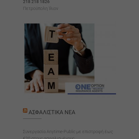
218 218 1826
Πετρούπολη Ίλιον
ΑΣΦΑΛΙΣΤΙΚΆ ΝΈΑ
Συνεργασία Anytime-Public με επιστροφή έως
€20 στους ασφαλισμένους