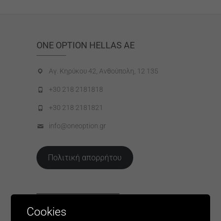
ONE OPTION HELLAS AE
Αγ. Κηρύκου 42, Ανθούπολη, 12 135
+30 218 2181818
+30 218 2181821
info@oneoption.gr
Πολιτική απορρήτου
_____________________
Cookies