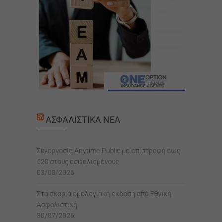
ΑΣΦΑΛΙΣΤΙΚΆ ΝΈΑ
Συνεργασία Anytime-Public με επιστροφή έως
€20 στους ασφαλισμένους
03/08/2026
Στα σκαριά ομολογιακή έκδοση από Εθνική
Ασφαλιστική
30/07/2026