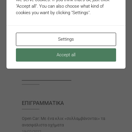
"Accept all". You can also choose what kind of
Αγ. Κηρύκου 42, Ανθούπολη, 12 135
cookies you want by clicking "Settings".
+30 218 2181818
+30 218 2181821
Settings
info@oneoption.gr
Accept all
Πολιτική απορρήτου
_____________________
ΕΠΙΓΡΑΜΜΑΤΙΚΆ
Open Car: Με ένα κλικ «συλλαμβάνονται» τα
ανασφάλιστα οχήματα
19/02/2022