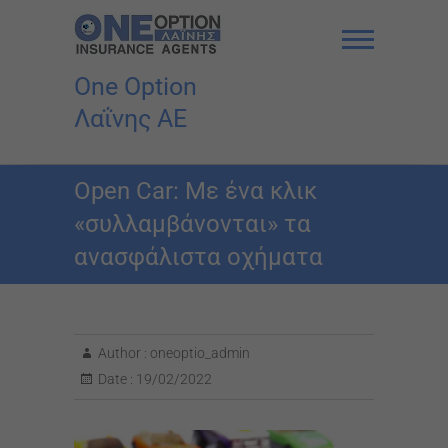
Skip
to
content
One Option
Λαΐνης AE
Open Car: Με ένα κλικ
«συλλαμβάνονται» τα
ανασφάλιστα οχήματα
Author :
oneoptio_admin
Date :
19/02/2022