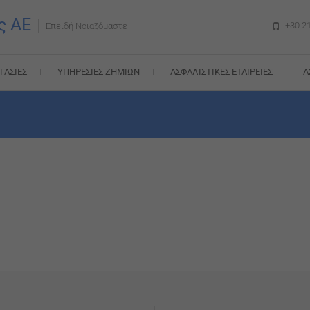
ς AE
+30 2
Επειδή Νοιαζόμαστε
ΓΑΣΊΕΣ
ΥΠΗΡΕΣΊΕΣ ΖΗΜΙΏΝ
ΑΣΦΑΛΙΣΤΙΚΈΣ ΕΤΑΙΡΕΊΕΣ
Α