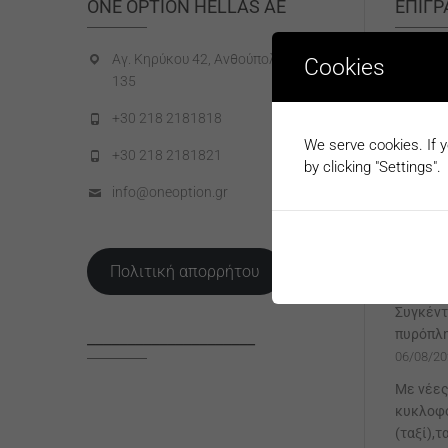
ONE OPTION HELLAS AE
ΕΠΙΓ
Αγ. Κηρύκου 42, Ανθούπολη, 12
Open Ca
Cookies
135
«συλλαμ
οχήματ
+30 218 2181818
19/02/20
We serve cookies. If y
+30 218 2181821
Συνέντε
by clicking "Settings".
09/01/20
info@oneoption.gr
Οι ασφα
τους πυ
πρωτοβο
Πολιτική απορρήτου
10/08/20
Συγκέντ
πυρόπλ
_____________________
06/08/20
Με νέες
κυκλοφο
(ταξί),τ