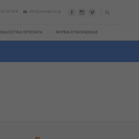
182181818
info@oneoption.gr
facebook
instagram
vimeo
ΣΦΑΛΙΣΤΙΚΆ ΠΡΟΪΌΝΤΑ
ΦΌΡΜΑ ΕΠΙΚΟΙΝΩΝΊΑΣ