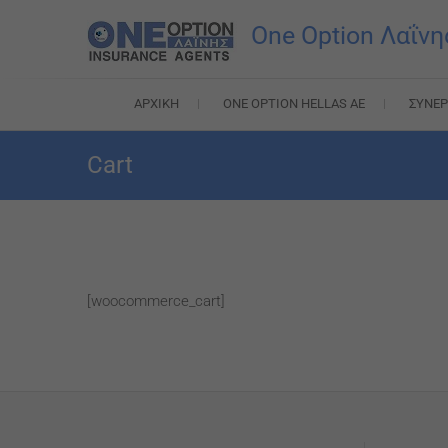
Skip
One Option Λαΐνη
to
content
ΑΡΧΙΚΉ
ONE OPTION HELLAS AE
ΣΥΝΕΡ
Cart
[woocommerce_cart]