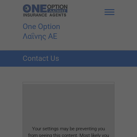
Skip
to
content
One Option
Λαΐνης AE
Contact Us
Your settings may be preventing you
from seeing this content. Most likely you