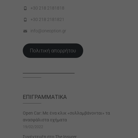
+30 218 2181818
+30 218 2181821
info@oneoption.gr
Πολιτική απορρήτου
_____________________
ΕΠΙΓΡΑΜΜΑΤΙΚΆ
Open Car: Με ένα κλικ «συλλαμβάνονται» τα
ανασφάλιστα οχήματα
19/02/2022
Συνέντευξη στο The Insurer