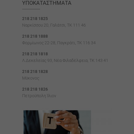
ΥΠΟΚΑΤΑΣΤΉΜΑΤΑ
218 218 1825
Ναρκίσσου 20, Γαλάτσι, ΤΚ 111 46
218 218 1888
Φορμίωνος 22-28, Παγκράτι, TK 116 34
218 218 1818
Λ.Δεκελείας 93, Νέα Φιλαδέλφεια, ΤΚ 143 41
218 218 1828
Μύκονος
218 218 1826
Πετρούπολη Ίλιον