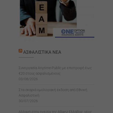
ΑΣΦΑΛΙΣΤΙΚΆ ΝΈΑ
Συνεργασία Anytime-Public με επιστροφή έως
€20 στους ασφαλισμένους
03/08/2026
Στα σκαριά ομολογιακή έκδοση από Εθνική
Ασφαλιστική
30/07/2026
Αλλαγή στην ηγεσία της Allianz Ελλάδος, νέος