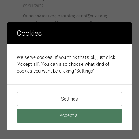
09/01/2022
Οι ασφαλιστικές εταιρίες στηρίζουν τους
πυρόπληκτους. Μέτρα και πρωτοβουλίες..
10/08/2021
Cookies
Συγκέντρωση βοήθειας για τους
πυρόπληκτους
06/08/2021
We serve cookies. If you think that's ok, just click
Με νέες κρατικές πινακίδες κυκλοφορίας τα
"Accept all". You can also choose what kind of
επιβατικά ΔΧ (ταξί),τα φορτηγά και τα
cookies you want by clicking "Settings".
τουριστικά λεωφορεία
03/08/2021
Βαριά πρόστιμα για ασφάλεια, ΚΤΕΟ και Τέλη
Settings
Κυκλοφορίας
23/07/2021
Accept all
Ρωτήστε μας! Ασφάλιση κατοικίας
11/05/2021