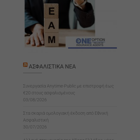
ΑΣΦΑΛΙΣΤΙΚΆ ΝΈΑ
Συνεργασία Anytime-Public με επιστροφή έως
€20 στους ασφαλισμένους
03/08/2026
Στα σκαριά ομολογιακή έκδοση από Εθνική
Ασφαλιστική
30/07/2026