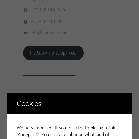
+30 218 2181818
+30 218 2181821
info@oneoption.gr
Πολιτική απορρήτου
_____________________
ΕΠΙΓΡΑΜΜΑΤΙΚΆ
Cookies
Open Car: Με ένα κλικ «συλλαμβάνονται» τα
ανασφάλιστα οχήματα
We serve cookies. If you think that's ok, just click
19/02/2022
"Accept all". You can also choose what kind of