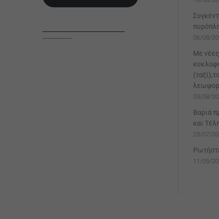
Συγκέντ
πυρόπλ
_____________________
06/08/20
Με νέες
κυκλοφο
(ταξί),τ
λεωφορ
03/08/20
Βαριά π
και Τέλ
23/07/20
Ρωτήστε
11/05/20