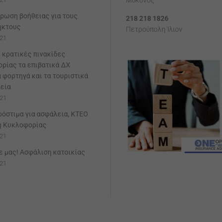
Μύκονος
ρωση βοήθειας για τους
218 218 1826
ηκτους
Πετρούπολη Ίλιον
21
 κρατικές πινακίδες
ρίας τα επιβατικά ΔΧ
α φορτηγά και τα τουριστικά
εία
21
ρόστιμα για ασφάλεια, ΚΤΕΟ
η Κυκλοφορίας
21
 μας! Ασφάλιση κατοικίας
21