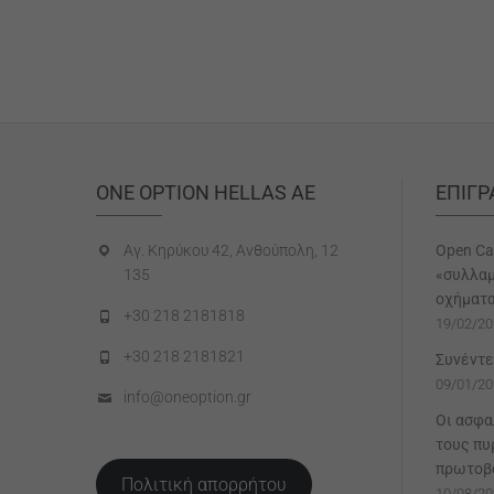
ONE OPTION HELLAS AE
ΕΠΙΓ
Αγ. Κηρύκου 42, Ανθούπολη, 12
Open Ca
135
«συλλαμ
οχήματ
+30 218 2181818
19/02/20
+30 218 2181821
Συνέντε
09/01/20
info@oneoption.gr
Οι ασφα
τους πυ
πρωτοβο
Πολιτική απορρήτου
10/08/20