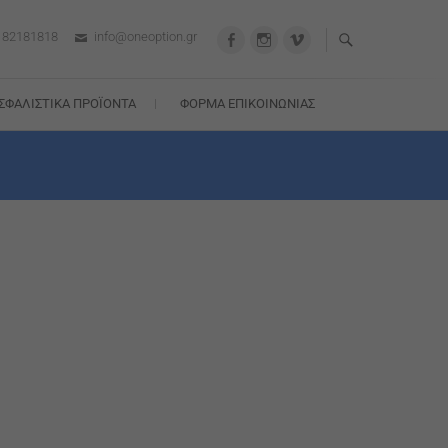
182181818
info@oneoption.gr
facebook
instagram
vimeo
ΣΦΑΛΙΣΤΙΚΆ ΠΡΟΪΌΝΤΑ
ΦΌΡΜΑ ΕΠΙΚΟΙΝΩΝΊΑΣ