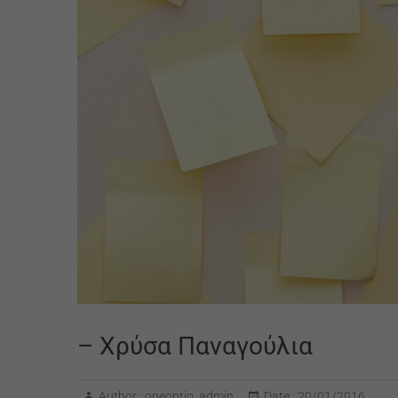
– Χρύσα Παναγούλια
Author :
oneoptio_admin
Date :
20/01/2016