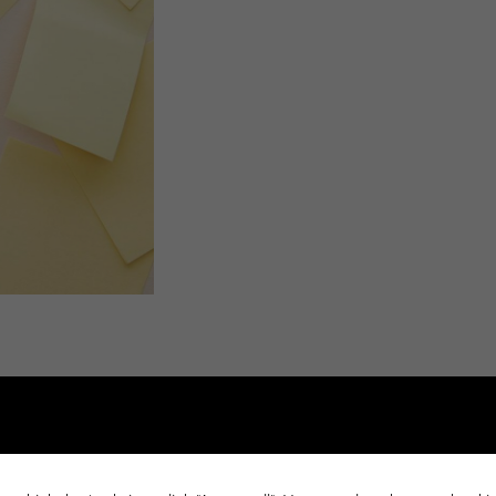
άμεσα και κυρίως δίπλα στον πελάτη.!!!