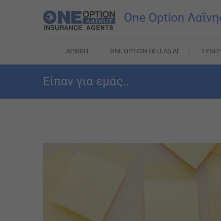
Skip
One Option Λαΐνη
to
content
ΑΡΧΙΚΉ
ONE OPTION HELLAS AE
ΣΥΝΕΡ
Είπαν για εμάς..