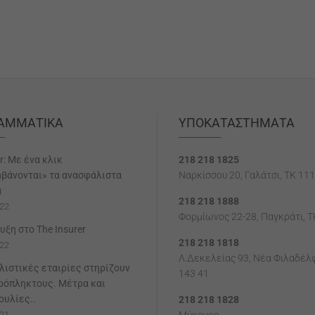
ΡΑΜΜΑΤΙΚΆ
ΥΠΟΚΑΤΑΣΤΉΜΑΤΑ
r: Με ένα κλικ
218 218 1825
βάνονται» τα ανασφάλιστα
Ναρκίσσου 20, Γαλάτσι, ΤΚ 111
α
218 218 1888
22
Φορμίωνος 22-28, Παγκράτι, T
υξη στο The Insurer
218 218 1818
22
Λ.Δεκελείας 93, Νέα Φιλαδέλφ
λιστικές εταιρίες στηρίζουν
143 41
ρόπληκτους. Μέτρα και
υλίες..
218 218 1828
21