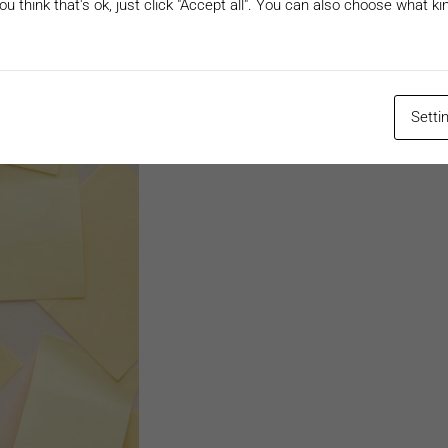
ou think that's ok, just click "Accept all". You can also choose what k
Setti