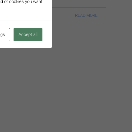
ind of cookies you want
READ MORE
ngs
Accept all